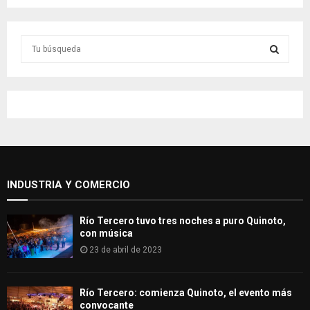
S
e
a
S
r
c
E
h
f
A
o
r
R
:
INDUSTRIA Y COMERCIO
C
H
Río Tercero tuvo tres noches a puro Quinoto,
con música
23 de abril de 2023
Río Tercero: comienza Quinoto, el evento más
convocante