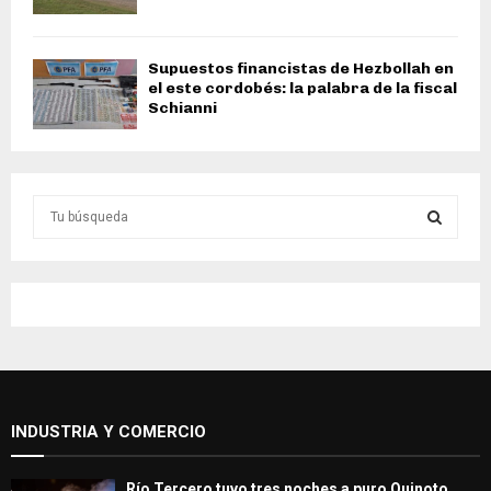
Supuestos financistas de Hezbollah en
el este cordobés: la palabra de la fiscal
Schianni
S
e
a
S
r
c
E
h
f
A
o
r
R
:
INDUSTRIA Y COMERCIO
C
H
Río Tercero tuvo tres noches a puro Quinoto,