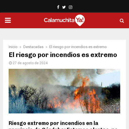
Facebook
Twitter
Instagram
PRIMARY
MENU
Inicio
Destacadas
El riesgo por incendios es extremo
El riesgo por incendios es extremo
27 de agosto de 2024
Riesgo extremo por incendios en la