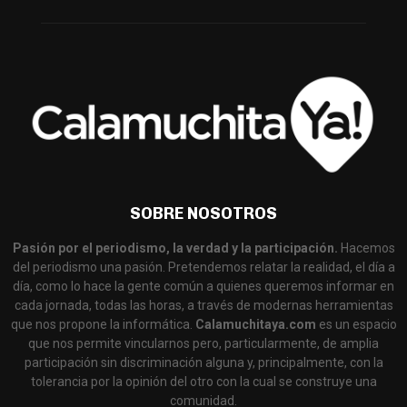
SOBRE NOSOTROS
Pasión por el periodismo, la verdad y la participación.
Hacemos
del periodismo una pasión. Pretendemos relatar la realidad, el día a
día, como lo hace la gente común a quienes queremos informar en
cada jornada, todas las horas, a través de modernas herramientas
que nos propone la informática.
Calamuchitaya.com
es un espacio
que nos permite vincularnos pero, particularmente, de amplia
participación sin discriminación alguna y, principalmente, con la
tolerancia por la opinión del otro con la cual se construye una
comunidad.