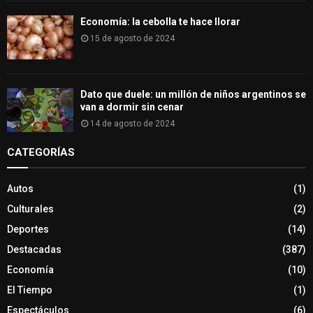
Economía: la cebolla te hace llorar
15 de agosto de 2024
Dato que duele: un millón de niños argentinos se
van a dormir sin cenar
14 de agosto de 2024
CATEGORÍAS
Autos
(1)
Culturales
(2)
Deportes
(14)
Destacadas
(387)
Economía
(10)
El Tiempo
(1)
Espectáculos
(6)