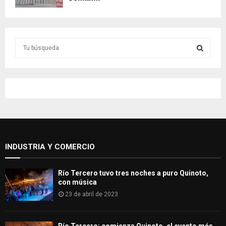
S
e
a
S
r
c
E
h
f
A
o
r
R
:
INDUSTRIA Y COMERCIO
C
H
Río Tercero tuvo tres noches a puro Quinoto,
con música
23 de abril de 2023
Río Tercero: comienza Quinoto, el evento más