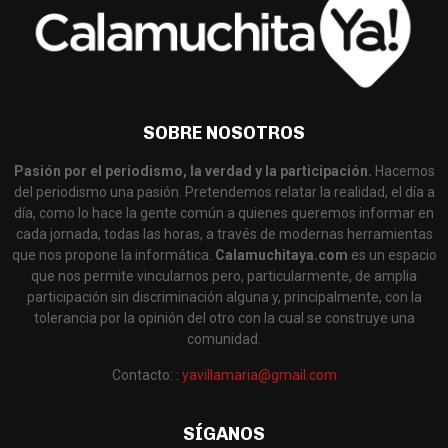
SOBRE NOSOTROS
Pasión por el periodismo, la verdad y la participación.
Hacemos
del periodismo una pasión. Pretendemos relatar la realidad, el día a
día, como lo hace la gente común a quienes queremos informar en
cada jornada, todas las horas, a través de modernas herramientas
que nos propone la informática.
Calamuchitaya.com
es un espacio
que nos permite vincularnos pero, particularmente, de amplia
participación sin discriminación alguna y, principalmente, con la
tolerancia por la opinión del otro con la cual se construye una
comunidad.
Contacto: :
yavillamaria@gmail.com
SÍGANOS