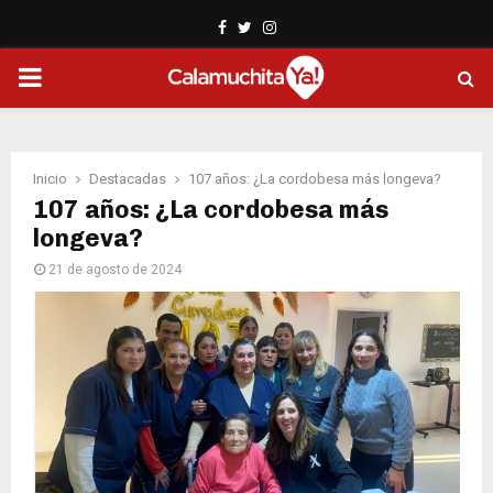
Facebook
Twitter
Instagram
PRIMARY
MENU
Inicio
Destacadas
107 años: ¿La cordobesa más longeva?
107 años: ¿La cordobesa más
longeva?
21 de agosto de 2024