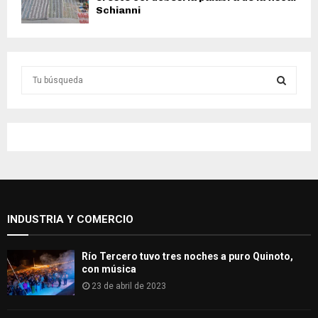
Schianni
S
e
a
S
r
c
E
h
f
A
o
r
R
:
INDUSTRIA Y COMERCIO
C
H
Río Tercero tuvo tres noches a puro Quinoto,
con música
23 de abril de 2023