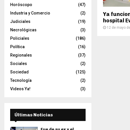
Horóscopo
(47)
Industria y Comercio
(2)
Ya funcion
hospital E
Judiciales
(19)
12 de mayo d
Necrológicas
(3)
Policiales
(186)
Política
(16)
Regionales
(37)
Sociales
(2)
Sociedad
(125)
Tecnología
(2)
Videos Ya!
(3)
Últimas Noticias
Fue de su ex y el