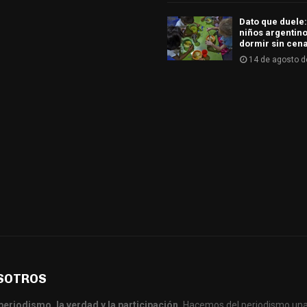
Dato que duele:
niños argentino
dormir sin cen
14 de agosto d
SOTROS
periodismo, la verdad y la participación.
Hacemos del periodismo una