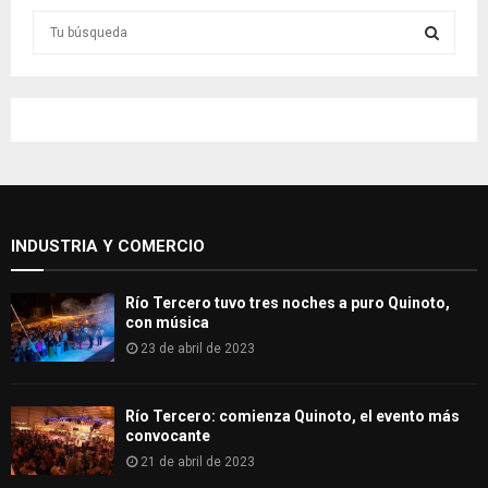
S
e
a
S
r
c
E
h
f
A
o
r
R
:
INDUSTRIA Y COMERCIO
C
H
Río Tercero tuvo tres noches a puro Quinoto,
con música
23 de abril de 2023
Río Tercero: comienza Quinoto, el evento más
convocante
21 de abril de 2023