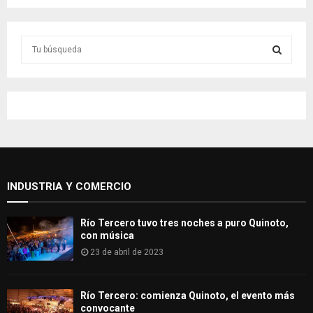
S
e
a
S
r
c
E
h
f
A
o
r
R
:
INDUSTRIA Y COMERCIO
C
H
Río Tercero tuvo tres noches a puro Quinoto,
con música
23 de abril de 2023
Río Tercero: comienza Quinoto, el evento más
convocante