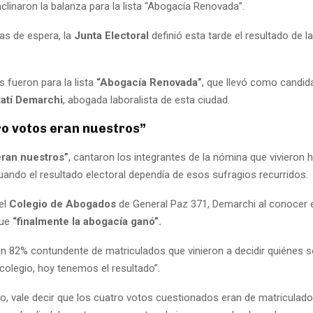
linaron la balanza para la lista “Abogacía Renovada”.
as de espera, la
Junta Electoral
definió esta tarde el resultado de 
 fueron para la lista
“Abogacía Renovada”
, que llevó como candid
tatí Demarchi
, abogada laboralista de esta ciudad.
ro votos eran nuestros”
eran nuestros”
, cantaron los integrantes de la nómina que vivieron 
uando el resultado electoral dependía de esos sufragios recurridos.
el
Colegio de Abogados
de General Paz 371, Demarchi al conocer e
que
“finalmente la abogacía ganó”.
n 82% contundente de matriculados que vinieron a decidir quiénes s
colegio, hoy tenemos el resultado”.
do, vale decir que los cuatro votos cuestionados eran de matriculad