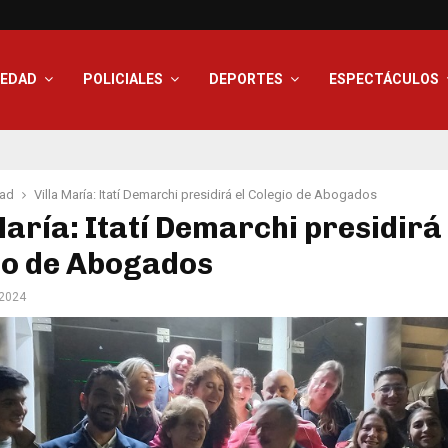
IEDAD
POLICIALES
DEPORTES
ESPECTÁCULOS
ad
Villa María: Itatí Demarchi presidirá el Colegio de Abogados
María: Itatí Demarchi presidirá 
io de Abogados
 2024