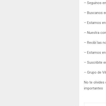
– Seguinos e
– Buscanos 
– Estamos e
– Nuestra co
– Recibí las n
– Estamos e
– Suscribite 
– Grupo de Vi
No te olvides 
importantes