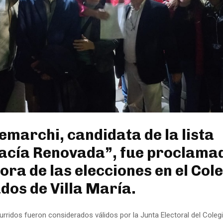
Demarchi, candidata de la lista
acía Renovada”, fue proclama
ra de las elecciones en el Col
os de Villa María.
rridos fueron considerados válidos por la Junta Electoral del Coleg