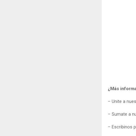
¿Más inform
– Unite a nue
– Sumate a n
– Escribinos 