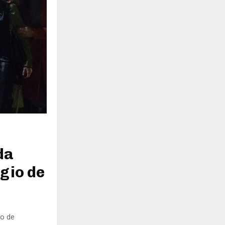
H
da
egio de
io de