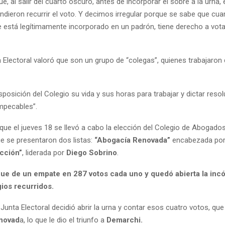
ue, al salir del cuarto oscuro, antes de incorporar el sobre a la urna
tendieron recurrir el voto. Y decimos irregular porque se sabe que cu
 está legítimamente incorporado en un padrón, tiene derecho a votar
a Electoral valoró que son un grupo de “colegas”, quienes trabajaro
sposición del Colegio su vida y sus horas para trabajar y dictar reso
mpecables”.
ue el jueves 18 se llevó a cabo la elección del Colegio de Abogados
ue se presentaron dos listas:
“Abogacía Renovada”
encabezada po
cción”
, liderada por
Diego Sobrino
.
 fue de un empate en 287 votos cada uno y quedó abierta la incó
ios recurridos.
 Junta Electoral decidió abrir la urna y contar esos cuatro votos, qu
novad
a, lo que le dio el triunfo a
Demarchi.