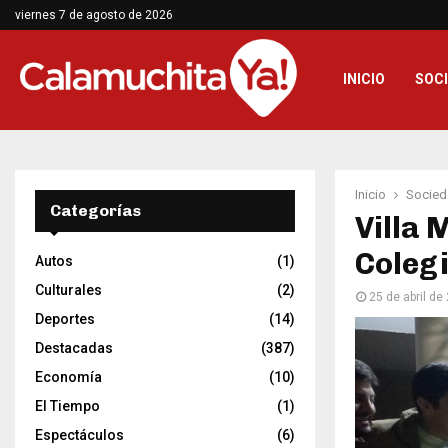
viernes 7 de agosto de 2026
INICIO
SOC
Inicio
Socied
Categorías
Villa 
Coleg
Autos
(1)
Culturales
(2)
25 de abril de
Deportes
(14)
Destacadas
(387)
Economía
(10)
El Tiempo
(1)
Espectáculos
(6)