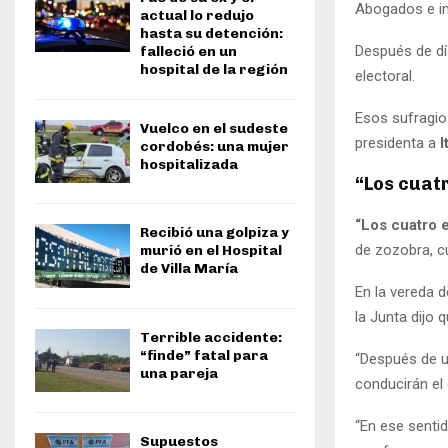
Abogados e inc
actual lo redujo
hasta su detención:
Después de dí
falleció en un
hospital de la región
electoral.
Esos sufragios
Vuelco en el sudeste
presidenta a
I
cordobés: una mujer
hospitalizada
“Los cuat
“Los cuatro 
Recibió una golpiza y
de zozobra, c
murió en el Hospital
de Villa María
En la vereda d
la Junta dijo 
Terrible accidente:
“finde” fatal para
“Después de u
una pareja
conducirán el 
“En ese senti
Supuestos