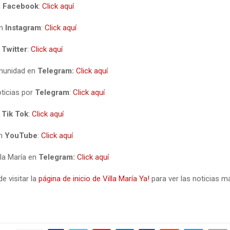
n
Facebook
:
Click aquí
en
Instagram
:
Click aquí
n
Twitter
:
Click aquí
munidad en
Telegram:
Click aquí
oticias por
Telegram
:
Click aquí
n
Tik Tok
:
Click aquí
en
YouTube
:
Click aquí
lla María en
Telegram:
Click aquí
de visitar la
página de inicio de Villa María Ya!
para ver las noticias m