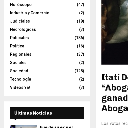
Horóscopo
(47)
Industria y Comercio
(2)
Judiciales
(19)
Necrológicas
(3)
Policiales
(186)
Política
(16)
Regionales
(37)
Sociales
(2)
Sociedad
(125)
Itatí 
Tecnología
(2)
“Abog
Videos Ya!
(3)
ganado
Abogad
Últimas Noticias
Los votos recu
Fue de su ex y el