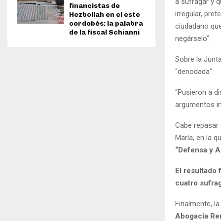
a sufragar y q
financistas de
irregular, pre
Hezbollah en el este
cordobés: la palabra
ciudadano que
de la fiscal Schianni
negárselo”.
Sobre la Junt
“denodada”.
“Pusieron a di
argumentos i
Cabe repasar q
María, en la q
“Defensa y A
El resultado
cuatro sufrag
Finalmente, la
Abogacía Re