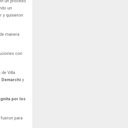
, en un proceso
ando un
 y quisieron
n de manera
luciones con
 de Villa
r
Demarchi
y
gnita por los
e fueron para