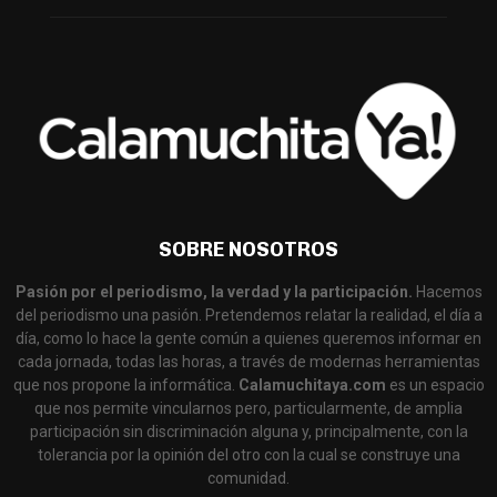
SOBRE NOSOTROS
Pasión por el periodismo, la verdad y la participación.
Hacemos
del periodismo una pasión. Pretendemos relatar la realidad, el día a
día, como lo hace la gente común a quienes queremos informar en
cada jornada, todas las horas, a través de modernas herramientas
que nos propone la informática.
Calamuchitaya.com
es un espacio
que nos permite vincularnos pero, particularmente, de amplia
participación sin discriminación alguna y, principalmente, con la
tolerancia por la opinión del otro con la cual se construye una
comunidad.