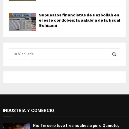
Supuestos financistas de Hezbollah en
el este cordobés: la palabra de la fiscal
Schianni
S
e
a
S
r
c
E
h
f
A
o
r
R
:
INDUSTRIA Y COMERCIO
C
H
Río Tercero tuvo tres noches a puro Quinoto,