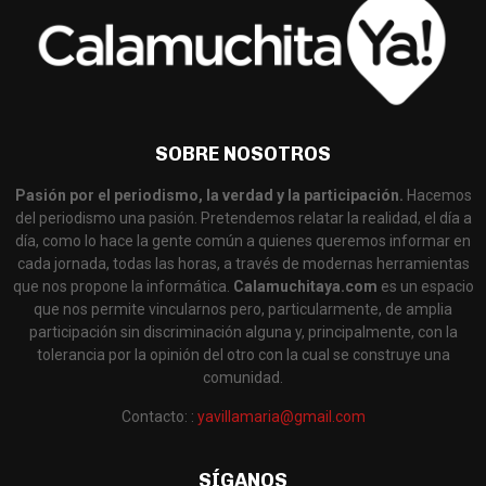
SOBRE NOSOTROS
Pasión por el periodismo, la verdad y la participación.
Hacemos
del periodismo una pasión. Pretendemos relatar la realidad, el día a
día, como lo hace la gente común a quienes queremos informar en
cada jornada, todas las horas, a través de modernas herramientas
que nos propone la informática.
Calamuchitaya.com
es un espacio
que nos permite vincularnos pero, particularmente, de amplia
participación sin discriminación alguna y, principalmente, con la
tolerancia por la opinión del otro con la cual se construye una
comunidad.
Contacto: :
yavillamaria@gmail.com
SÍGANOS