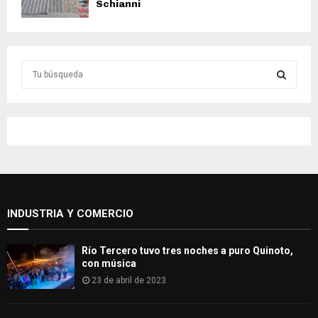
Schianni
S
e
a
S
r
c
E
h
f
A
o
r
R
:
INDUSTRIA Y COMERCIO
C
H
Río Tercero tuvo tres noches a puro Quinoto,
con música
23 de abril de 2023