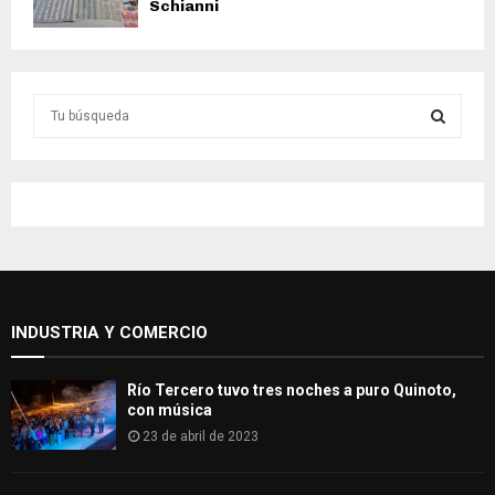
Schianni
S
e
a
S
r
c
E
h
f
A
o
r
R
:
INDUSTRIA Y COMERCIO
C
H
Río Tercero tuvo tres noches a puro Quinoto,
con música
23 de abril de 2023