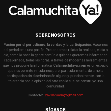
SOBRE NOSOTROS
Pasión por el periodismo, la verdad y la participación.
Hacemos
del periodismo una pasión. Pretendemos relatar la realidad, el día a
día, como lo hace la gente común a quienes queremos informar en
cada jornada, todas las horas, a través de modernas herramientas
que nos propone la informática.
Calamuchitaya.com
es un espacio
que nos permite vincularnos pero, particularmente, de amplia
participación sin discriminación alguna y, principalmente, con la
tolerancia por la opinión del otro con la cual se construye una
comunidad.
Contacto: :
yavillamaria@gmail.com
SÍGANOS