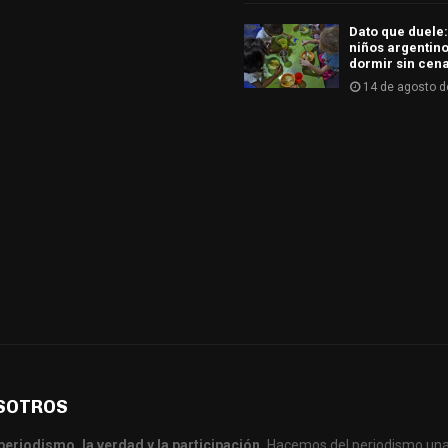
Dato que duele:
niños argentino
dormir sin cen
14 de agosto d
SOTROS
periodismo, la verdad y la participación.
Hacemos del periodismo una