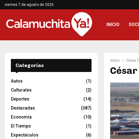
viernes 7 de agosto de 2026
INICIO
SOC
Inicio
César 
Categorías
César
Autos
(1)
Culturales
(2)
Deportes
(14)
Destacadas
(387)
Economía
(10)
El Tiempo
(1)
Espectáculos
(6)