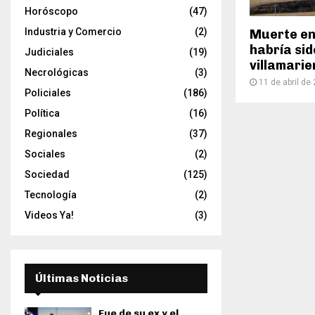
Horóscopo
(47)
Industria y Comercio
(2)
Muerte en
habría sid
Judiciales
(19)
villamari
Necrológicas
(3)
11 de abril de
Policiales
(186)
Política
(16)
Regionales
(37)
Sociales
(2)
Sociedad
(125)
Tecnología
(2)
Videos Ya!
(3)
Últimas Noticias
Fue de su ex y el