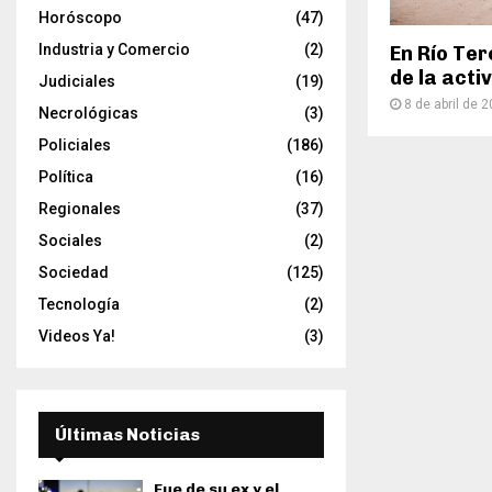
Horóscopo
(47)
Industria y Comercio
(2)
En Río Ter
de la acti
Judiciales
(19)
8 de abril de 
Necrológicas
(3)
Policiales
(186)
Política
(16)
Regionales
(37)
Sociales
(2)
Sociedad
(125)
Tecnología
(2)
Videos Ya!
(3)
Últimas Noticias
Fue de su ex y el