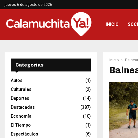
jueves 6 de agosto de 2026
INICIO
SOC
Inicio
Balnear
Categorías
Balne
Autos
(1)
Culturales
(2)
Deportes
(14)
Destacadas
(387)
Economía
(10)
El Tiempo
(1)
Espectáculos
(6)