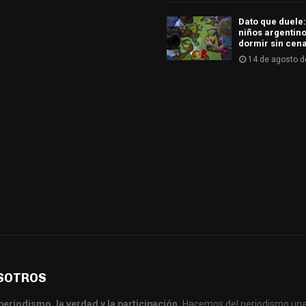
Dato que duele:
niños argentino
dormir sin cen
14 de agosto d
SOTROS
periodismo, la verdad y la participación.
Hacemos del periodismo una