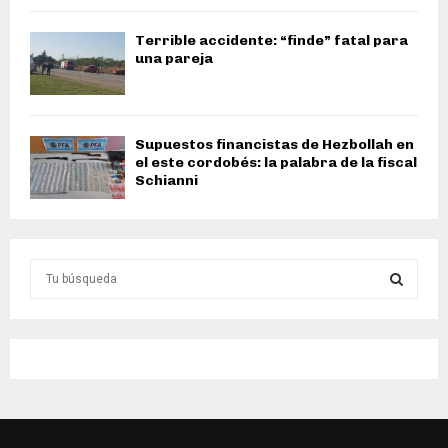
Terrible accidente: “finde” fatal para
una pareja
Supuestos financistas de Hezbollah en
el este cordobés: la palabra de la fiscal
Schianni
S
e
a
S
r
c
E
h
f
A
o
r
R