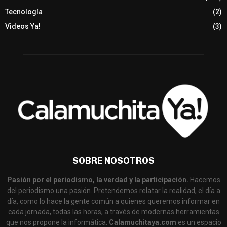
Tecnología
(2)
Videos Ya!
(3)
SOBRE NOSOTROS
Pasión por el periodismo, la verdad y la participación.
Hacemos
del periodismo una pasión. Pretendemos relatar la realidad, el día a
día, como lo hace la gente común a quienes queremos informar en
cada jornada, todas las horas, a través de modernas herramientas
que nos propone la informática.
Calamuchitaya.com
es un espacio