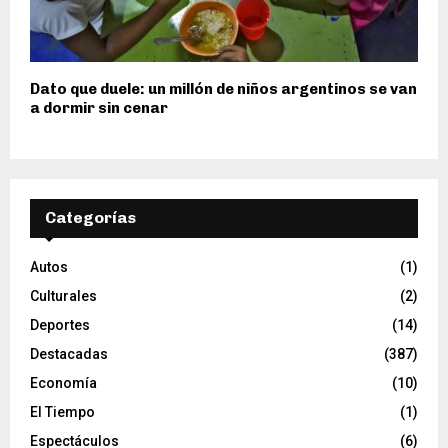
Dato que duele: un millón de niños argentinos se van
a dormir sin cenar
Categorías
Autos
(1)
Culturales
(2)
Deportes
(14)
Destacadas
(387)
Economía
(10)
El Tiempo
(1)
Espectáculos
(6)