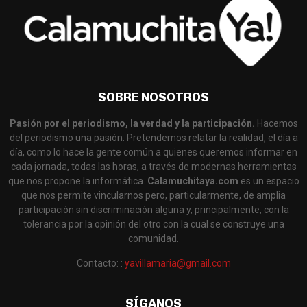
SOBRE NOSOTROS
Pasión por el periodismo, la verdad y la participación.
Hacemos
del periodismo una pasión. Pretendemos relatar la realidad, el día a
día, como lo hace la gente común a quienes queremos informar en
cada jornada, todas las horas, a través de modernas herramientas
que nos propone la informática.
Calamuchitaya.com
es un espacio
que nos permite vincularnos pero, particularmente, de amplia
participación sin discriminación alguna y, principalmente, con la
tolerancia por la opinión del otro con la cual se construye una
comunidad.
Contacto: :
yavillamaria@gmail.com
SÍGANOS