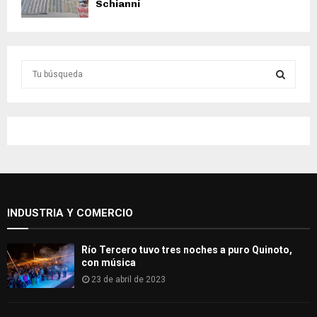
Schianni
S
e
a
S
r
c
E
h
f
A
o
r
R
:
INDUSTRIA Y COMERCIO
C
H
Río Tercero tuvo tres noches a puro Quinoto,
con música
23 de abril de 2023