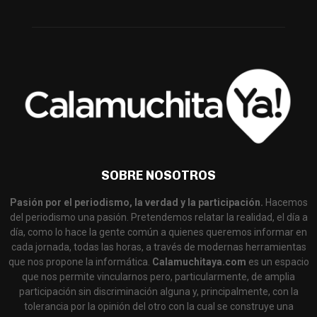
SOBRE NOSOTROS
Pasión por el periodismo, la verdad y la participación.
Hacemos
del periodismo una pasión. Pretendemos relatar la realidad, el día a
día, como lo hace la gente común a quienes queremos informar en
cada jornada, todas las horas, a través de modernas herramientas
que nos propone la informática.
Calamuchitaya.com
es un espacio
que nos permite vincularnos pero, particularmente, de amplia
participación sin discriminación alguna y, principalmente, con la
tolerancia por la opinión del otro con la cual se construye una