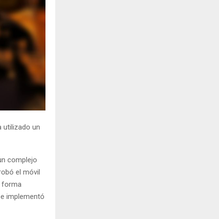
H
 utilizado un
 un complejo
robó el móvil
e forma
 se implementó