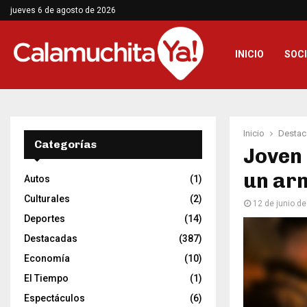
jueves 6 de agosto de 2026
INICIO
SOC
Inicio
Destac
Categorías
Joven 
un ar
Autos
(1)
Culturales
(2)
12 de junio d
Deportes
(14)
Destacadas
(387)
Economía
(10)
El Tiempo
(1)
Espectáculos
(6)