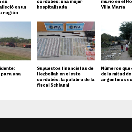
a su
cordobés: una mujer
murió en el Ho
alleció en un
hospitalizada
Villa María
la región
idente:
Supuestos financistas de
Números que 
l para una
Hezbollah en el este
de la mitad de
cordobés: la palabra de la
argentinos s
fiscal Schianni