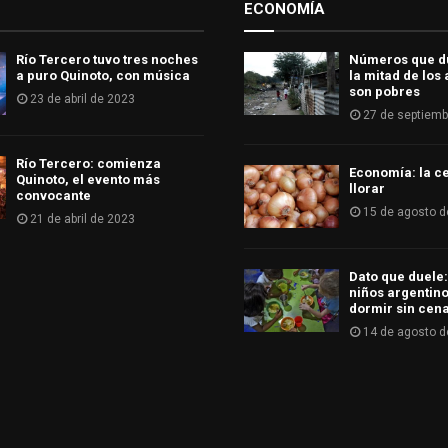
ECONOMÍA
Río Tercero tuvo tres noches
Números que d
a puro Quinoto, con música
la mitad de los
son pobres
23 de abril de 2023
27 de septiemb
Río Tercero: comienza
Economía: la ce
Quinoto, el evento más
llorar
convocante
15 de agosto d
21 de abril de 2023
Dato que duele:
niños argentino
dormir sin cen
14 de agosto d