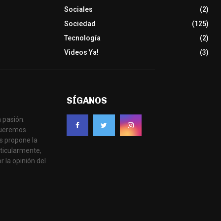
Sociales
(2)
Sociedad
(125)
Tecnología
(2)
Videos Ya!
(3)
SÍGANOS
 pasión.
 queremos
s propone la
ticularmente,
r la opinión del