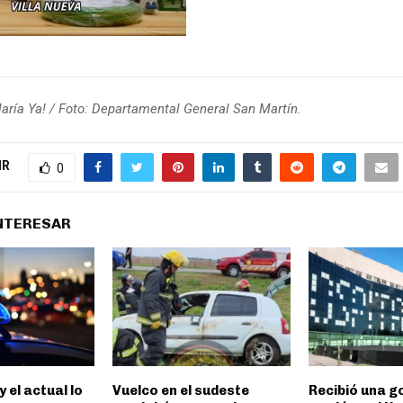
María Ya! / Foto: Departamental General San Martín.
IR
0
INTERESAR
y el actual lo
Vuelco en el sudeste
Recibió una go