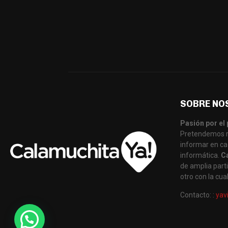
SOBRE NO
Pasión por el 
Pretendemos re
informar en ca
informática.
C
de amplia parti
otro con la cu
Contacto: :
yav