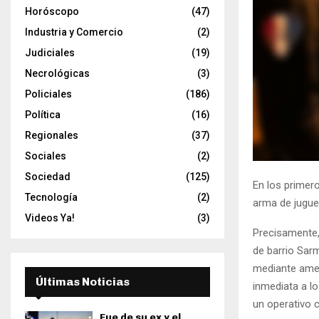
Horóscopo
(47)
Industria y Comercio
(2)
Judiciales
(19)
Necrológicas
(3)
Policiales
(186)
Política
(16)
Regionales
(37)
Sociales
(2)
Sociedad
(125)
En los primero
Tecnología
(2)
arma de juguet
Videos Ya!
(3)
Precisamente,
de barrio Sarm
mediante amen
Últimas Noticias
inmediata a l
un operativo c
Fue de su ex y el