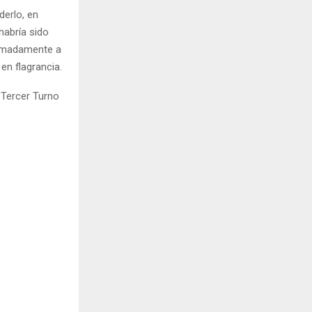
derlo, en
habría sido
oximadamente a
en flagrancia.
l Tercer Turno