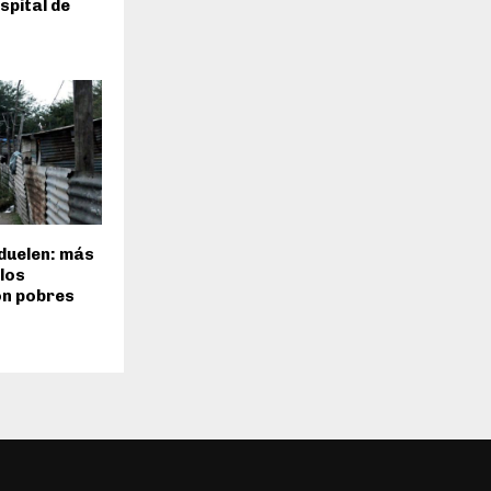
spital de
duelen: más
 los
on pobres