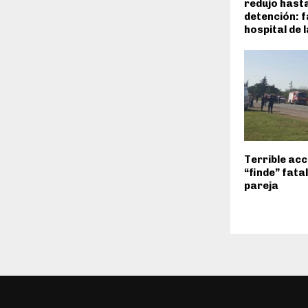
redujo hast
detención: f
hospital de 
Terrible acc
“finde” fata
pareja