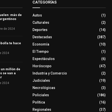
CATEGORÍAS
uelen: más de
Autos
(1)
 argentinos
Culturales
(2)
re de 2024
Deportes
(14)
Destacadas
(387)
bolla te hace
Economía
(10)
El Tiempo
(1)
e 2024
Espectáculos
(6)
Horóscopo
(47)
 un millón de
Industria y Comercio
(2)
s se van a
ar
Judiciales
(19)
e 2024
Necrológicas
(3)
Policiales
(186)
Política
(16)
Regionales
(37)