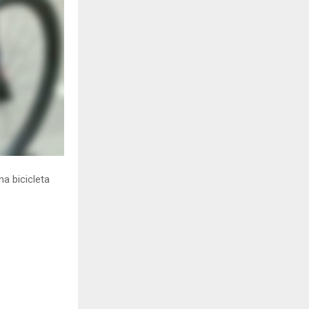
H
a bicicleta