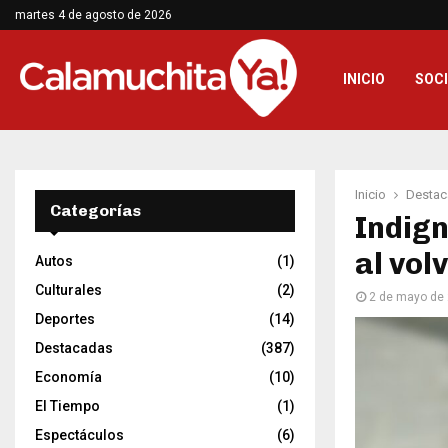
martes 4 de agosto de 2026
INICIO
SOC
Inicio
Destac
Categorías
Indign
al vol
Autos
(1)
Culturales
(2)
2 de mayo de
Deportes
(14)
Destacadas
(387)
Economía
(10)
El Tiempo
(1)
Espectáculos
(6)