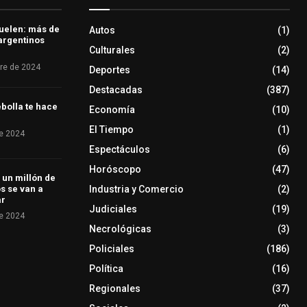
uelen: más de
Autos
(1)
 argentinos
Culturales
(2)
re de 2024
Deportes
(14)
Destacadas
(387)
bolla te hace
Economía
(10)
El Tiempo
(1)
e 2024
Espectáculos
(6)
Horóscopo
(47)
 un millón de
Industria y Comercio
(2)
s se van a
ar
Judiciales
(19)
e 2024
Necrológicas
(3)
Policiales
(186)
Política
(16)
Regionales
(37)