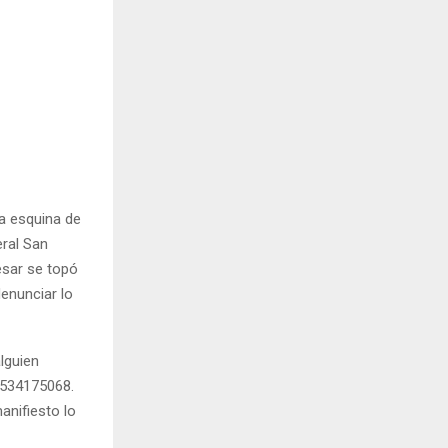
la esquina de
eral San
resar se topó
enunciar lo
lguien
3534175068.
anifiesto lo