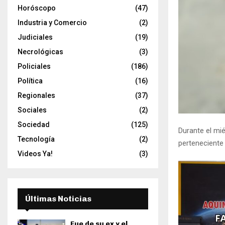
Horóscopo
(47)
Industria y Comercio
(2)
Judiciales
(19)
Necrológicas
(3)
Policiales
(186)
Política
(16)
Regionales
(37)
Sociales
(2)
Sociedad
(125)
Durante el mié
Tecnología
(2)
perteneciente 
Videos Ya!
(3)
Últimas Noticias
Fue de su ex y el