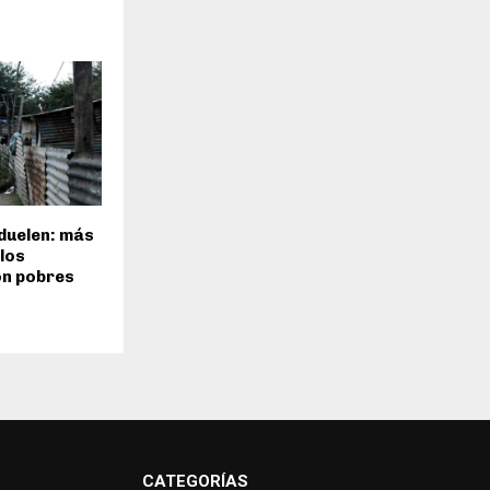
duelen: más
 los
on pobres
CATEGORÍAS