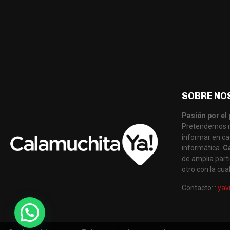
SOBRE NO
Pasión por el 
Pretendemos re
informar en ca
informática.
C
de amplia parti
otro con la cu
Contacto: :
yav