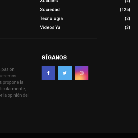
Sociales
(2)
Sociedad
(125)
Tecnología
(2)
Videos Ya!
(3)
SÍGANOS
 pasión.
 queremos
s propone la
ticularmente,
r la opinión del