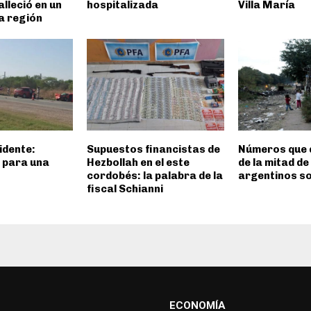
alleció en un
hospitalizada
Villa María
la región
idente:
Supuestos financistas de
Números que 
l para una
Hezbollah en el este
de la mitad de
cordobés: la palabra de la
argentinos s
fiscal Schianni
ECONOMÍA