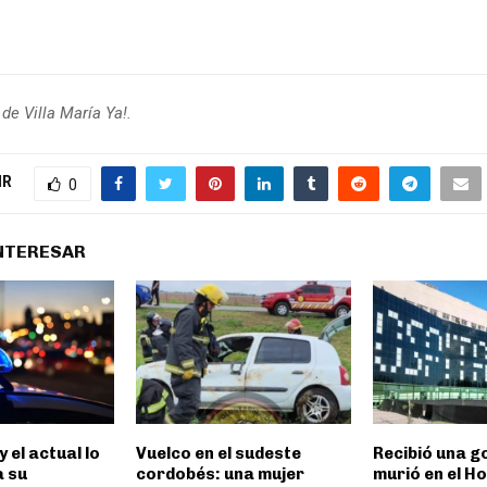
 de Villa María Ya!.
IR
0
INTERESAR
y el actual lo
Vuelco en el sudeste
Recibió una go
a su
cordobés: una mujer
murió en el Ho