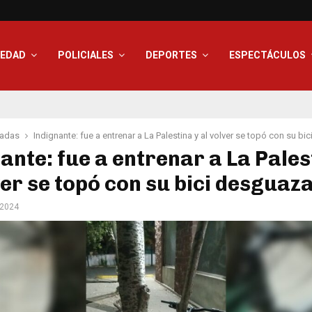
IEDAD
POLICIALES
DEPORTES
ESPECTÁCULOS
adas
Indignante: fue a entrenar a La Palestina y al volver se topó con su b
ante: fue a entrenar a La Pales
ver se topó con su bici desguaz
 2024