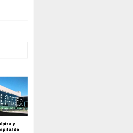
lpiza y
spital de