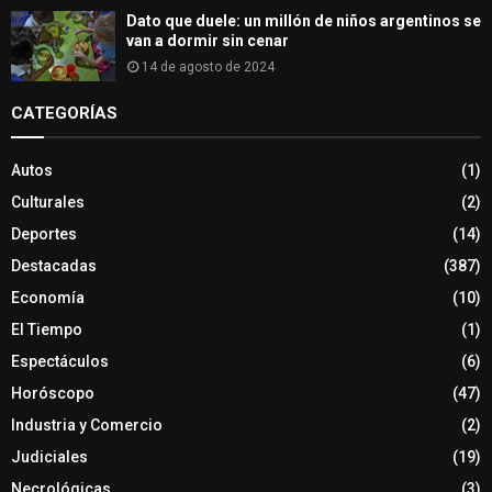
Dato que duele: un millón de niños argentinos se
van a dormir sin cenar
14 de agosto de 2024
CATEGORÍAS
Autos
(1)
Culturales
(2)
Deportes
(14)
Destacadas
(387)
Economía
(10)
El Tiempo
(1)
Espectáculos
(6)
Horóscopo
(47)
Industria y Comercio
(2)
Judiciales
(19)
Necrológicas
(3)