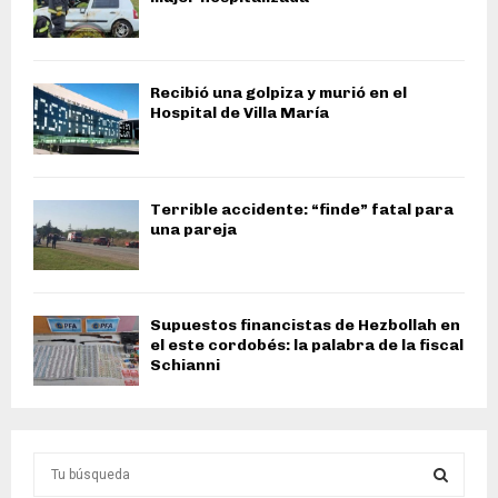
Recibió una golpiza y murió en el
Hospital de Villa María
Terrible accidente: “finde” fatal para
una pareja
Supuestos financistas de Hezbollah en
el este cordobés: la palabra de la fiscal
Schianni
S
e