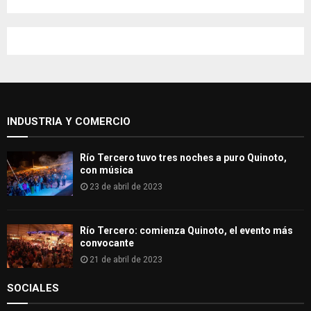
a
S
r
c
E
h
f
A
o
r
R
:
INDUSTRIA Y COMERCIO
C
H
Río Tercero tuvo tres noches a puro Quinoto,
con música
23 de abril de 2023
Río Tercero: comienza Quinoto, el evento más
convocante
21 de abril de 2023
SOCIALES