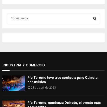
S
e
a
S
r
c
E
h
f
A
o
r
R
:
INDUSTRIA Y COMERCIO
C
H
Río Tercero tuvo tres noches a puro Quinoto,
con música
23 de abril de 2023
Río Tercero: comienza Quinoto, el evento más
convocante