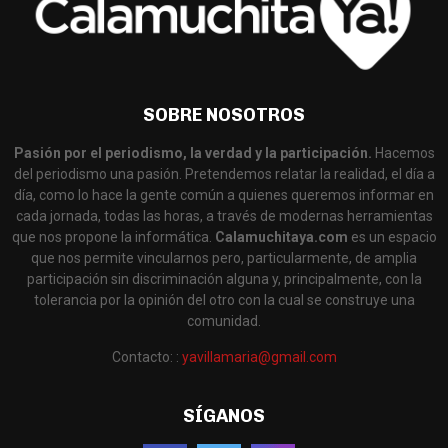
SOBRE NOSOTROS
Pasión por el periodismo, la verdad y la participación.
Hacemos
del periodismo una pasión. Pretendemos relatar la realidad, el día a
día, como lo hace la gente común a quienes queremos informar en
cada jornada, todas las horas, a través de modernas herramientas
que nos propone la informática.
Calamuchitaya.com
es un espacio
que nos permite vincularnos pero, particularmente, de amplia
participación sin discriminación alguna y, principalmente, con la
tolerancia por la opinión del otro con la cual se construye una
comunidad.
Contacto: :
yavillamaria@gmail.com
SÍGANOS