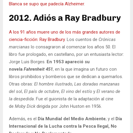
Blanca se supo que padecía Alzheimer
.
2012. Adiós a Ray Bradbury
A los 91 años muere uno de los más grandes autores de
ciencia-ficción: Ray Bradbury
. Los cuentos de
Crónicas
marcianas
lo consagraron al comenzar los años 50. El
libro fue prologado, en castellano, por un entusiasta lector:
Jorge Luis Borges.
En 1953 apareció su
novela
Fahrenheit 451
, en la que imagina un futuro con
libros prohibidos y bomberos que se dedican a quemarlos.
Otras obras:
El hombre ilustrado
,
Las doradas manzanas
del sol
,
El país de octubre
,
El vino del estío
y
El verano de
la despedida
. Fue el guionista de la adaptación al cine
de
Moby Dick
dirigida por John Huston en 1956.
Además, es el
Día Mundial del Medio Ambiente
; y el
Día
Internacional de la Lucha contra la Pesca Ilegal, No