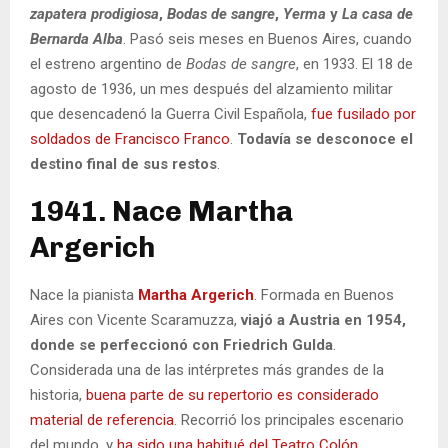
zapatera prodigiosa
,
Bodas de sangre
,
Yerma
y
La casa de
Bernarda Alba
. Pasó seis meses en Buenos Aires, cuando
el estreno argentino de
Bodas de sangre
, en 1933. El 18 de
agosto de 1936, un mes después del alzamiento militar
que desencadenó la Guerra Civil Española,
fue fusilado por
soldados de Francisco Franco
.
Todavía se desconoce el
destino final de sus restos
.
1941. Nace Martha
Argerich
Nace la pianista
Martha Argerich
. Formada en Buenos
Aires con Vicente Scaramuzza,
viajó a Austria en 1954,
donde se perfeccionó con Friedrich Gulda
.
Considerada una de las intérpretes más grandes de la
historia,
buena parte de su repertorio es considerado
material de referencia
. Recorrió los principales escenario
del mundo, y
ha sido una habitué del Teatro Colón
.