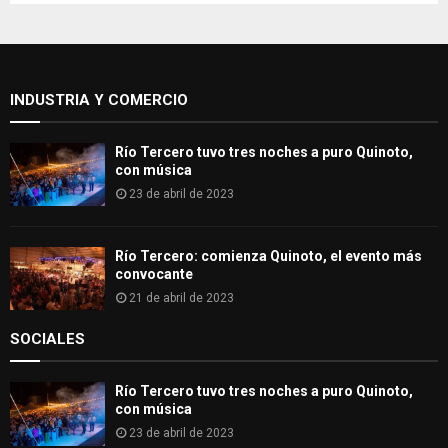
f
A
o
r
R
:
INDUSTRIA Y COMERCIO
C
H
Río Tercero tuvo tres noches a puro Quinoto,
con música
23 de abril de 2023
Río Tercero: comienza Quinoto, el evento más
convocante
21 de abril de 2023
SOCIALES
Río Tercero tuvo tres noches a puro Quinoto,
con música
23 de abril de 2023