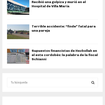
Recibió una golpiza y murió en el
Hospital de Villa María
Terrible accidente: “finde” fatal para
una pareja
Supuestos financistas de Hezbollah en
el este cordobés: la palabra de la fiscal
Schianni
S
e
a
S
r
c
E
h