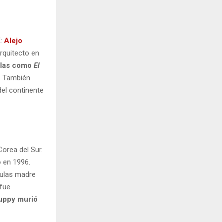
X:
Alejo
arquitecto en
elas como
El
. También
del continente
Corea del Sur.
o en 1996.
lulas madre
 fue
nuppy murió