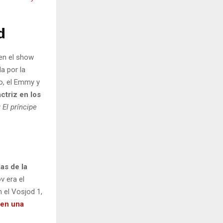
d
 en el show
la por la
o, el Emmy y
ctriz en los
y
El príncipe
as de la
v era el
 el Vosjod 1,
 en una