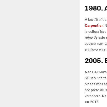
1980. 
A los 75 años 
Carpentier
. 
la cultura his
reino de este
publicó cuent
e influyó en e
2005. 
Nace el prim
Se usó una téc
Meses más tar
por parte de 
verdadera.
Nac
en 2015
.