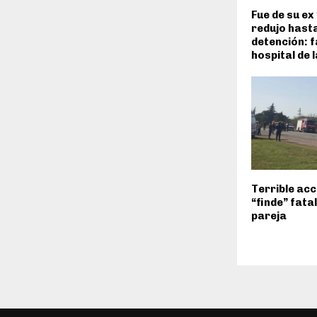
Fue de su ex 
redujo hast
detención: f
hospital de 
Terrible acc
“finde” fata
pareja