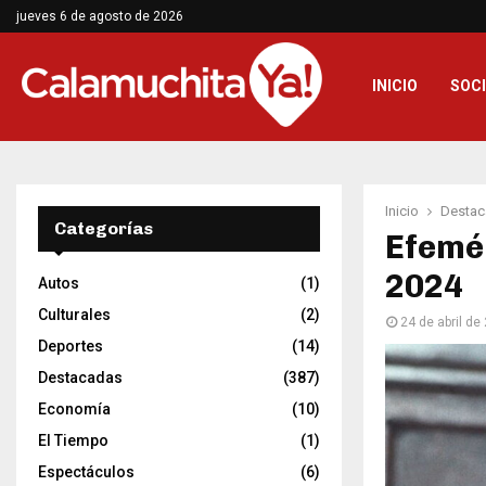
jueves 6 de agosto de 2026
INICIO
SOC
Inicio
Destac
Categorías
Efemér
2024
Autos
(1)
Culturales
(2)
24 de abril de
Deportes
(14)
Destacadas
(387)
Economía
(10)
El Tiempo
(1)
Espectáculos
(6)