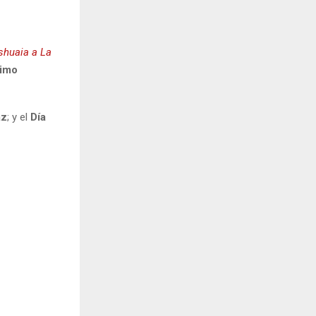
shuaia a La
rimo
az
; y el
Día