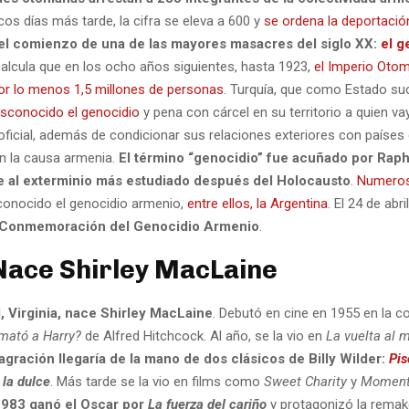
cos días más tarde, la cifra se eleva a 600 y
se ordena la deportació
el comienzo de una de las mayores masacres del siglo XX:
el g
calcula que en los ocho años siguientes, hasta 1923,
el Imperio Oto
or lo menos 1,5 millones de personas
. Turquía, que como Estado suc
sconocido el genocidio
y pena con cárcel en su territorio a quien va
oficial, además de condicionar sus relaciones exteriores con países
on la causa armenia.
El término “genocidio” fue acuñado por Rap
se al exterminio más estudiado después del Holocausto
.
Numero
onocido el genocidio armenio,
entre ellos, la Argentina
. El 24 de abr
 Conmemoración del Genocidio Armenio
.
Nace Shirley MacLaine
 Virginia, nace Shirley MacLaine
. Debutó en cine en 1955 en la 
mató a Harry?
de Alfred Hitchcock. Al año, se la vio en
La vuelta al 
gración llegaría de la mano de dos clásicos de Billy Wilder:
Pis
 la dulce
. Más tarde se la vio en films como
Sweet Charity
y
Moment
983 ganó el Oscar por
La fuerza del cariño
y protagonizó la rema