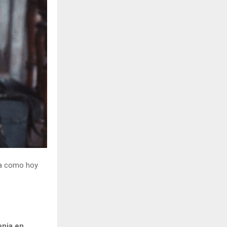
H
ía como hoy
enia en