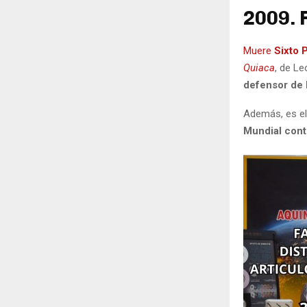
2009. 
Muere
Sixto 
Quiaca
, de L
defensor de 
Además, es e
Mundial contr