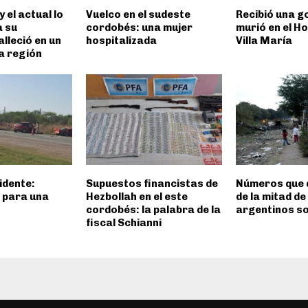
y el actual lo
Vuelco en el sudeste
Recibió una go
a su
cordobés: una mujer
murió en el Ho
alleció en un
hospitalizada
Villa María
la región
idente:
Supuestos financistas de
Números que 
l para una
Hezbollah en el este
de la mitad de
cordobés: la palabra de la
argentinos s
fiscal Schianni