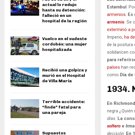
actual lo redujo
Estambul
. Po
hasta su detención:
armenios
.
Es 
falleció en un
hospital de la región
armenio
. Se 
exterminó a p
Imperio,
ha de
Vuelco en el sudeste
cordobés: una mujer
de la postura 
hospitalizada
solidaricen c
para referir
países
han rec
Recibió una golpiza y
como
Día de
murió en el Hospital
de Villa María
1934. 
Terrible accidente:
En Richmond,
“finde” fatal para
negra
¿Quién 
una pareja
días
.
La consa
soltero
e
Irma
Supuestos
decisión
.
En 1