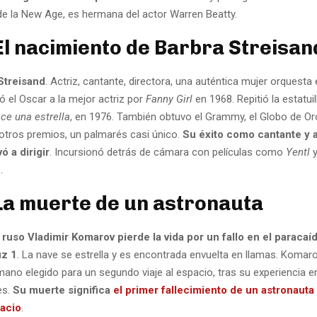
 de la New Age, es hermana del actor Warren Beatty.
El nacimiento de Barbra Streisan
Streisand
. Actriz, cantante, directora, una auténtica mujer orquesta
ó el Oscar a la mejor actriz por
Fanny Girl
en 1968. Repitió la estatuil
ce una estrella
, en 1976. También obtuvo el Grammy, el Globo de Or
 otros premios, un palmarés casi único.
Su éxito como cantante y a
vó a dirigir
. Incursionó detrás de cámara con películas como
Yentl
s
.
La muerte de un astronauta
 ruso Vladimir Komarov pierde la vida por un fallo en el paracaíd
uz 1
. La nave se estrella y es encontrada envuelta en llamas. Komaro
ano elegido para un segundo viaje al espacio, tras su experiencia en
es.
Su muerte significa
el primer fallecimiento de un astronauta
pacio
.