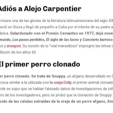
Adiós a Alejo Carpentier
muere una de las glorias de la literatura latinoamericana del siglo X
Nació en Suiza y llegó de pequeño a Cuba por el interés de su padre 
pánica.
Galardonado con el Premio Cervantes en 1977, dejó nov
 mundo
,
Los pasos perdido
s,
El siglo de las luces
y
Concierto barroco
os y
ensayos
. Su noción de lo “real maravilloso” impregnó las letras 
l Boom de los años 60.
El primer perro clonado
er perro clonado. Se trata de Snuppy
, un afgano desarrollado en 
nica similar a la utilizada con
la oveja Dolly
, el primer animal clonad
de se supo que se habían falseado datos de investigaciones de cé
uno de los investigadores, pero se probó que la clonación de Snuppy
ido de las células extraídas de la oreja de un perro afgano, S