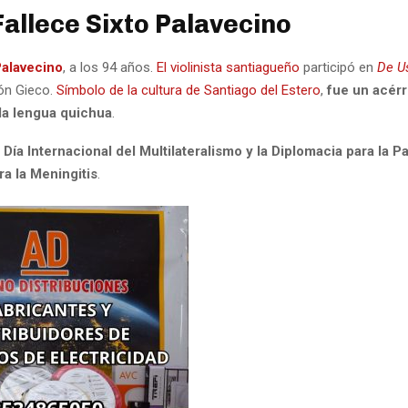
Fallece Sixto Palavecino
Palavecino
, a los 94 años.
El violinista santiagueño
participó en
De U
eón Gieco.
Símbolo de la cultura de Santiago del Estero
,
fue un acér
la lengua quichua
.
l
Día Internacional del Multilateralismo y la Diplomacia para la P
a la Meningitis
.