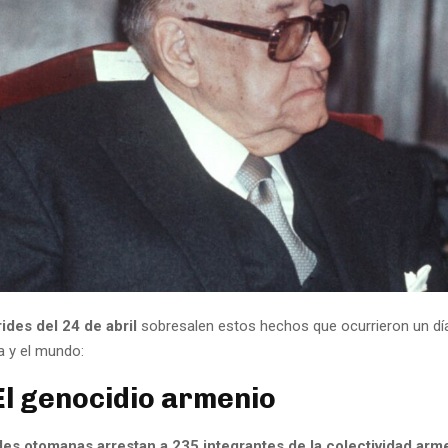
des del 24 de abril
sobresalen estos hechos que ocurrieron un d
a y el mundo:
El genocidio armenio
des otomanas arrestan a 235 integrantes de la colectividad arm