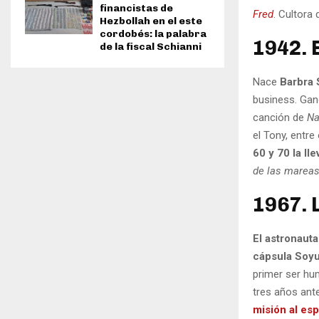
financistas de
Fred
. Cultora
Hezbollah en el este
cordobés: la palabra
1942. 
de la fiscal Schianni
Nace
Barbra 
business. Gan
canción de
Na
el Tony, entre
60 y 70 la lle
de las marea
1967. 
El astronauta
cápsula Soy
primer ser hum
tres años ant
misión al es