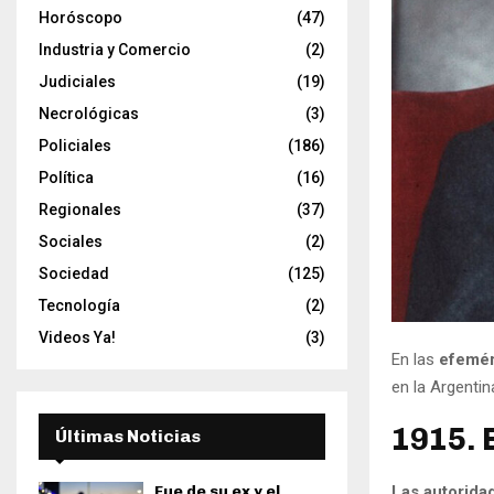
Horóscopo
(47)
Industria y Comercio
(2)
Judiciales
(19)
Necrológicas
(3)
Policiales
(186)
Política
(16)
Regionales
(37)
Sociales
(2)
Sociedad
(125)
Tecnología
(2)
Videos Ya!
(3)
En las
efeméri
en la Argentin
1915. 
Últimas Noticias
Fue de su ex y el
Las autorida