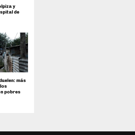
lpiza y
spital de
duelen: más
 los
on pobres