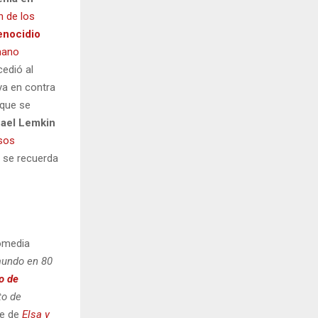
n de los
enocidio
mano
edió al
ya en contra
 que se
hael Lemkin
sos
il se recuerda
comedia
mundo en 80
o de
o de
ke de
Elsa y