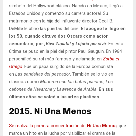
símbolo del Hollywood clásico. Nacido en México, llegó a
Estados Unidos y comenzó su carrera actoral. Su
matrimonio con la hija del influyente director Cecil B.
DeMille le abrió las puertas del cine.
El apogeo le llegó en
los 50, cuando obtuvo dos Oscars como actor
secundario, por
¡Viva Zapata!
y
Lujuria
por
vivir
. En esta
última se puso en la piel del pintor Paul Gauguin. En 1964
personificó su rol más famoso y aclamado en
Zorba el
Griego
. Fue un papa surgido de la Europa comunista
en
Las sandalias del pescador
. También se lo vio en
clásicos como
Murieron con las botas puestas
,
Los
cañones de Navarone
y
Lawrence de Arabia
.
En sus
últimos años se volcó a las artes plásticas
.
2015. Ni Una Menos
Se realiza la primera concentración de
Ni Una Menos
, que
marca un hito en la lucha por visibilizar el drama de la