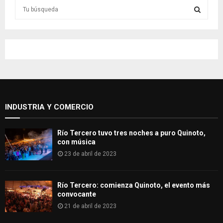
S
e
a
S
r
c
E
h
f
A
o
r
R
:
INDUSTRIA Y COMERCIO
C
H
Río Tercero tuvo tres noches a puro Quinoto,
con música
23 de abril de 2023
Río Tercero: comienza Quinoto, el evento más
convocante
21 de abril de 2023