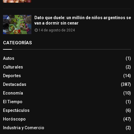
Dato que duele: un millón de niños argentinos se
van a dormir sin cenar
14 de agosto de 2024
CATEGORÍAS
Autos
(1)
Culturales
(2)
Deportes
(14)
Destacadas
(387)
Economía
(10)
El Tiempo
(1)
Espectáculos
(6)
Horóscopo
(47)
Industria y Comercio
(2)