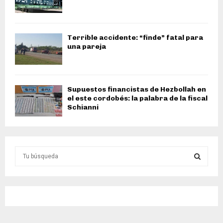
Terrible accidente: “finde” fatal para
una pareja
Supuestos financistas de Hezbollah en
el este cordobés: la palabra de la fiscal
Schianni
S
e
a
S
r
c
E
h
f
A