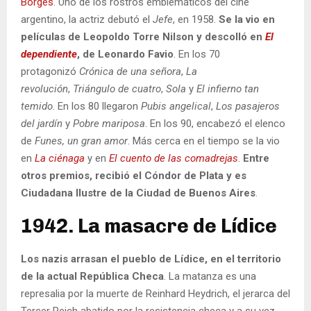
Borges
. Uno de los rostros emblemáticos del cine
argentino, la actriz debutó el
Jefe
, en 1958.
Se la vio en
películas de Leopoldo Torre Nilson y descolló en
El
dependiente
, de Leonardo Favio
. En los 70
protagonizó
Crónica de una señora
,
La
revolución
,
Triángulo de cuatro
,
Sola
y
El infierno tan
temido
. En los 80 llegaron
Pubis angelical
,
Los pasajeros
del jardín
y
Pobre
mariposa
. En los 90, encabezó el elenco
de
Funes, un gran amor
. Más cerca en el tiempo se la vio
en
La ciénaga
y en
El cuento de las comadrejas
.
Entre
otros premios, recibió el Cóndor de Plata y es
Ciudadana Ilustre de la Ciudad de Buenos Aires
.
1942. La masacre de Lídice
Los nazis arrasan el pueblo de Lídice, en el territorio
de la actual República Checa
. La matanza es una
represalia por la muerte de Reinhard Heydrich, el jerarca del