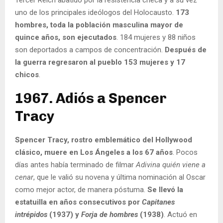
Tercer Reich abatido por la resistencia checa y a su vez
uno de los principales ideólogos del Holocausto.
173
hombres, toda la población masculina mayor de
quince años, son ejecutados
. 184 mujeres y 88 niños
son deportados a campos de concentración.
Después de
la guerra regresaron al pueblo 153 mujeres y 17
chicos
.
1967. Adiós a Spencer
Tracy
Spencer Tracy, rostro emblemático del Hollywood
clásico, muere en Los Ángeles a los 67 años
. Pocos
días antes había terminado de filmar
Adivina quién viene a
cenar
, que le valió su novena y última nominación al Oscar
como mejor actor, de manera póstuma.
Se llevó la
estatuilla en años consecutivos por
Capitanes
intrépidos
(1937) y
Forja de hombres
(1938)
. Actuó en