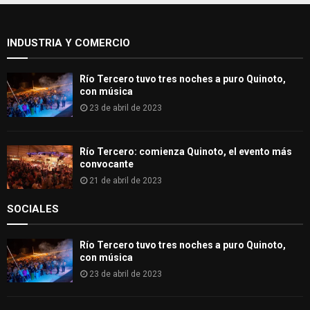
o
r
R
:
INDUSTRIA Y COMERCIO
C
H
Río Tercero tuvo tres noches a puro Quinoto,
con música
23 de abril de 2023
Río Tercero: comienza Quinoto, el evento más
convocante
21 de abril de 2023
SOCIALES
Río Tercero tuvo tres noches a puro Quinoto,
con música
23 de abril de 2023