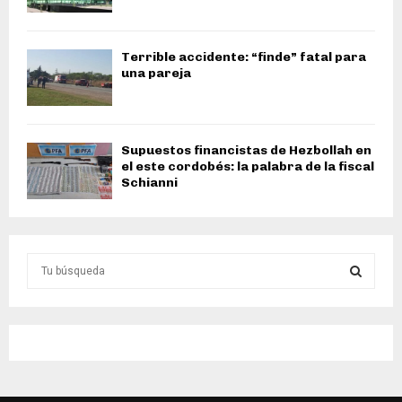
Terrible accidente: “finde” fatal para
una pareja
Supuestos financistas de Hezbollah en
el este cordobés: la palabra de la fiscal
Schianni
S
e
a
S
r
c
E
h
f
A
o