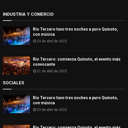
r
R
:
INDUSTRIA Y COMERCIO
C
H
Río Tercero tuvo tres noches a puro Quinoto,
con música
23 de abril de 2023
Río Tercero: comienza Quinoto, el evento más
convocante
21 de abril de 2023
SOCIALES
Río Tercero tuvo tres noches a puro Quinoto,
con música
23 de abril de 2023
Río Tercero: comienza Quinoto, el evento más