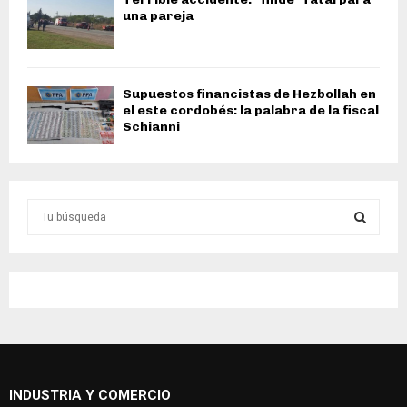
una pareja
Supuestos financistas de Hezbollah en
el este cordobés: la palabra de la fiscal
Schianni
S
e
a
S
r
c
E
h
f
A
o
r
R
:
INDUSTRIA Y COMERCIO
C