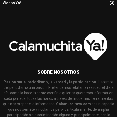
Videos Ya!
(3)
SOBRE NOSOTROS
Pasión por el periodismo, la verdad y la participación.
Hacemos
del periodismo una pasión. Pretendemos relatar la realidad, el día a
día, como lo hace la gente común a quienes queremos informar en
cada jornada, todas las horas, a través de modernas herramientas
que nos propone la informática.
Calamuchitaya.com
es un espacio
que nos permite vincularnos pero, particularmente, de amplia
participación sin discriminación alguna y, principalmente, con la