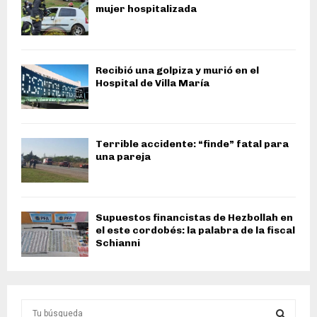
mujer hospitalizada
Recibió una golpiza y murió en el
Hospital de Villa María
Terrible accidente: “finde” fatal para
una pareja
Supuestos financistas de Hezbollah en
el este cordobés: la palabra de la fiscal
Schianni
S