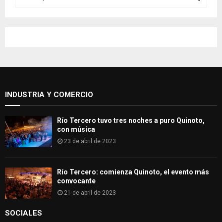
e
a
S
r
c
E
h
f
A
o
r
R
:
INDUSTRIA Y COMERCIO
C
H
Río Tercero tuvo tres noches a puro Quinoto,
con música
23 de abril de 2023
Río Tercero: comienza Quinoto, el evento más
convocante
21 de abril de 2023
SOCIALES