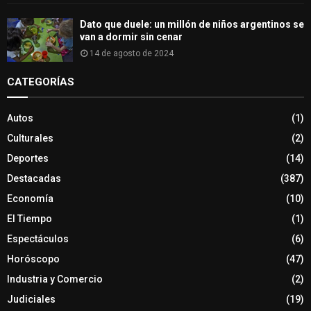
Dato que duele: un millón de niños argentinos se
van a dormir sin cenar
14 de agosto de 2024
CATEGORÍAS
Autos
(1)
Culturales
(2)
Deportes
(14)
Destacadas
(387)
Economía
(10)
El Tiempo
(1)
Espectáculos
(6)
Horóscopo
(47)
Industria y Comercio
(2)
Judiciales
(19)